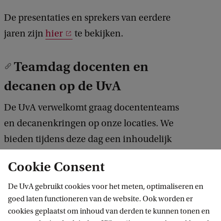
De presentaties en sprekers van eerdere
jaren zijn
hier
te bekijken.
Teamdag docenten en
decanen op de UvA
De UvA verwelkomt graag docententeams
en decanenkringen op onze locaties. We
bieden tijdens deze dag een inhoudelijk
programma vanuit de UvA aan, met infomatie over
Cookie Consent
studeren aan de universiteit en studiesucces,
voorlichting en ervaringen van en door studenten
De UvA gebruikt cookies voor het meten, optimaliseren en
goed laten functioneren van de website. Ook worden er
(oud-leerlingen van de betreffende
cookies geplaatst om inhoud van derden te kunnen tonen en
school/scholen) of een presentatie van een van