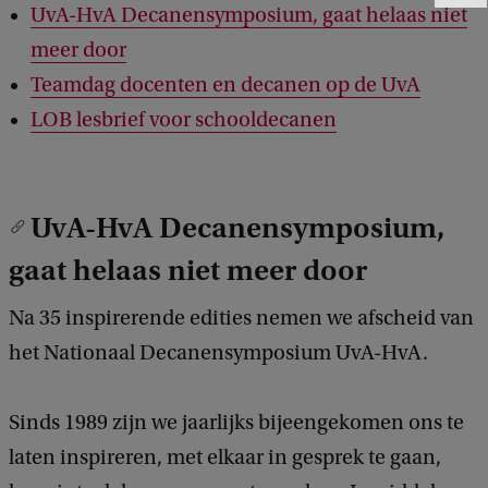
UvA-HvA Decanensymposium, gaat helaas niet
e
e
meer door
d
Teamdag docenten en decanen op de UvA
b
a
LOB lesbrief voor schooldecanen
c
k
UvA-HvA Decanensymposium,
gaat helaas niet meer door
Na 35 inspirerende edities nemen we afscheid van
het Nationaal Decanensymposium UvA-HvA.
Sinds 1989 zijn we jaarlijks bijeengekomen ons te
laten inspireren, met elkaar in gesprek te gaan,