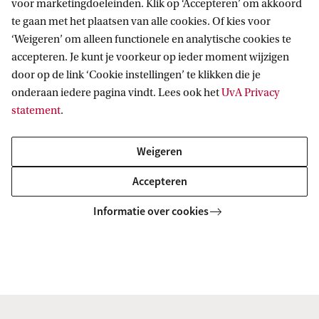
voor marketingdoeleinden. Klik op ‘Accepteren’ om akkoord
onze (unieke) opleidingen.
te gaan met het plaatsen van alle cookies. Of kies voor
‘Weigeren’ om alleen functionele en analytische cookies te
accepteren. Je kunt je voorkeur op ieder moment wijzigen
Dit is te combineren met een teamdag of
door op de link ‘Cookie instellingen’ te klikken die je
decanenvergadering.
onderaan iedere pagina vindt. Lees ook het
UvA Privacy
statement
.
Voor meer informatie neemt graag contact op met
Weigeren
een van onze contactpersoon voor Middelbare
scholen: Elien ten Broeke.
Accepteren
Informatie over cookies
E.E.tenBroeke@uva.nl