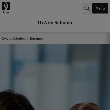
k
Menu
.
.
UvA en Scholen
.
UvA en Scholen
Decanen