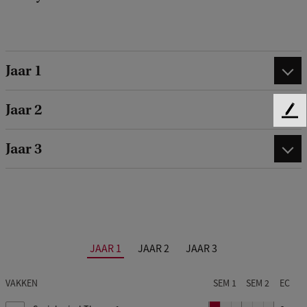
Jaar 1
Jaar 2
F
e
Jaar 3
e
d
b
a
c
k
JAAR 1
JAAR 2
JAAR 3
VAKKEN
SEM 1
SEM 2
EC