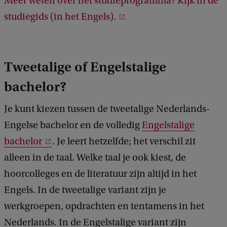
Meer weten over het studieprogramma? Kijk in de
inclusief observatie en interviewen. Dit resulteert in een
6
wereldwijd, met een focus op Nederland. Ook verkennen we
eindpresentatie van je onderzoek tijdens een
studiegids (in het Engels).
theoretische concepten van instituties en hun functie in
studentenbijeenkomst.
verschillende contexten.
Tweetalige of Engelstalige
bachelor?
Je kunt kiezen tussen de tweetalige Nederlands-
Engelse bachelor en de volledig
Engelstalige
bachelor
. Je leert hetzelfde; het verschil zit
alleen in de taal. Welke taal je ook kiest, de
hoorcolleges en de literatuur zijn altijd in het
Engels. In de tweetalige variant zijn je
werkgroepen, opdrachten en tentamens in het
Nederlands. In de Engelstalige variant zijn