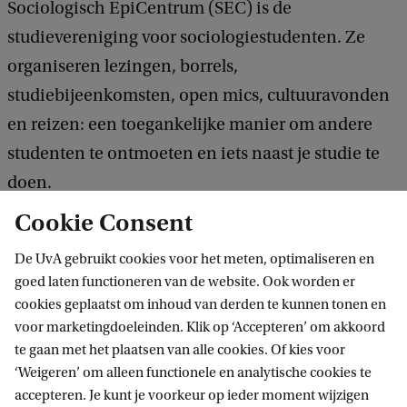
b
Sociologisch EpiCentrum (SEC) is de
i
s
r
studievereniging voor sociologiestudenten. Ze
t
t
u
organiseren lezingen, borrels,
e
e
i
studiebijeenkomsten, open mics, cultuuravonden
m
k
en reizen: een toegankelijke manier om andere
m
o
studenten te ontmoeten en iets naast je studie te
i
p
doen.
n
w
Cookie Consent
g
e
Lijkt het je leuk om zelf iets te organiseren? Sluit je
g
De UvA gebruikt cookies voor het meten, optimaliseren en
b
dan aan bij een commissie. Je leert meteen
goed laten functioneren van de website. Ook worden er
e
s
handige skills die ook buiten je studie van pas
cookies geplaatst om inhoud van derden te kunnen tonen en
b
i
komen.
voor marketingdoeleinden. Klik op ‘Accepteren’ om akkoord
r
te gaan met het plaatsen van alle cookies. Of kies voor
t
u
‘Weigeren’ om alleen functionele en analytische cookies te
e
Volg SEC op Instagram!
accepteren. Je kunt je voorkeur op ieder moment wijzigen
i