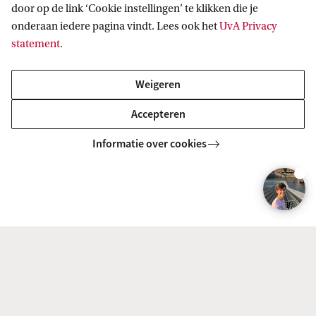
door op de link ‘Cookie instellingen’ te klikken die je
k
onderaan iedere pagina vindt. Lees ook het
UvA Privacy
o
statement
.
p
Weigeren
d
e
Accepteren
w
Informatie over cookies
e
b
s
i
t
e