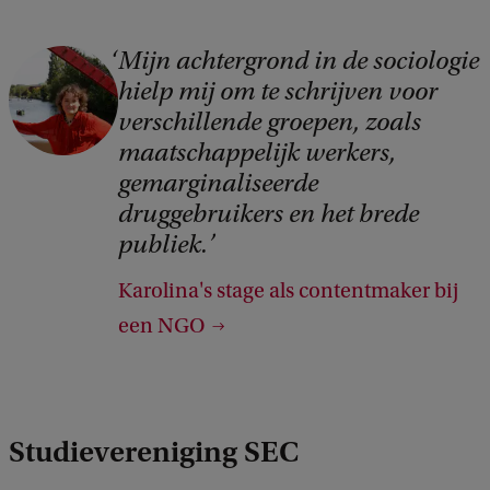
:
g
T
g
Mijn achtergrond in de sociologie
C
o
hielp mij om te schrijven voor
e
o
e
verschillende groepen, zoals
b
p
s
maatschappelijk werkers,
r
y
gemarginaliseerde
t
u
r
druggebruikers en het brede
e
i
i
publiek.
m
k
g
m
Karolina's stage als contentmaker bij
o
h
i
een NGO
p
t
n
w
:
g
e
T
g
b
Studievereniging SEC
o
e
s
e