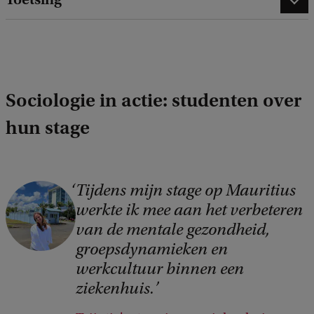
Sociologie in actie: studenten over
hun stage
Tijdens mijn stage op Mauritius
C
werkte ik mee aan het verbeteren
o
van de mentale gezondheid,
p
groepsdynamieken en
y
werkcultuur binnen een
r
ziekenhuis.
i