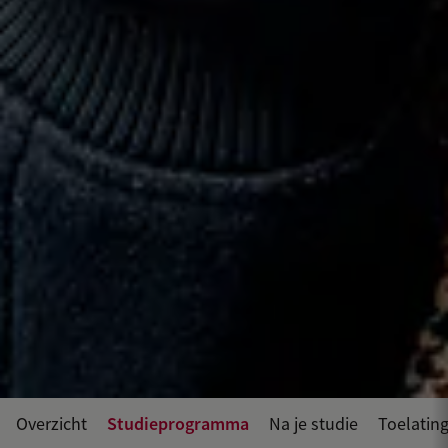
Studieprogramma
Overzicht
Na je studie
Toelating