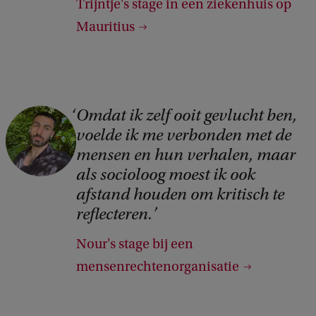
Trijntje's stage in een ziekenhuis op
g
Mauritius
h
t
:
T
Omdat ik zelf ooit gevlucht ben,
C
o
voelde ik me verbonden met de
o
e
mensen en hun verhalen, maar
p
s
als socioloog moest ik ook
y
afstand houden om kritisch te
t
r
reflecteren.
e
i
m
Nour's stage bij een
g
m
mensenrechtenorganisatie
h
i
t
n