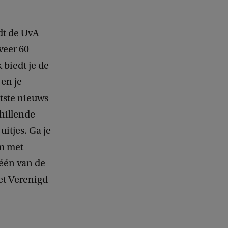
dt de UvA
veer 60
 biedt je de
en je
atste nieuws
hillende
itjes. Ga je
om met
 één van de
et Verenigd