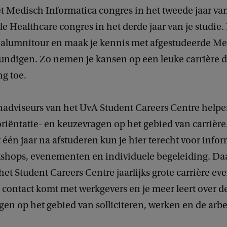
t Medisch Informatica congres in het tweede jaar van
e Healthcare congres in het derde jaar van je studie. 
op alumnitour en maak je kennis met afgestudeerde M
ndigen. Zo nemen je kansen op een leuke carrière die
ng toe.
adviseurs van het UvA Student Careers Centre helpe
 oriëntatie- en keuzevragen op het gebied van carrière.
t één jaar na afstuderen kun je hier terecht voor infor
kshops, evenementen en individuele begeleiding. Da
het Student Careers Centre jaarlijks grote carrière e
n contact komt met werkgevers en je meer leert over 
gen op het gebied van solliciteren, werken en de arb