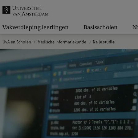
k
.
.
Vakverdieping leerlingen
Basisscholen
N
.
UvA en Scholen
Medische informatiekunde
Na je studie