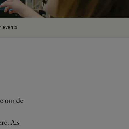
n events
te om de
re. Als