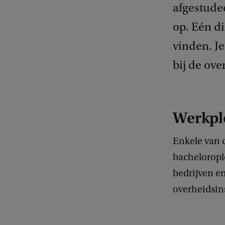
afgestude
op. Eén di
vinden. Je
bij de ove
Werkpl
Enkele van 
bachelorople
bedrijven en
overheidsin