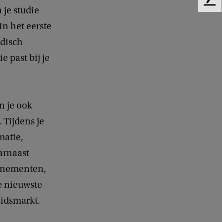
F
 je studie
e
In het eerste
e
d
edisch
b
 past bij je
a
c
k
n je ook
 Tijdens je
matie,
arnaast
venementen,
de nieuwste
eidsmarkt.