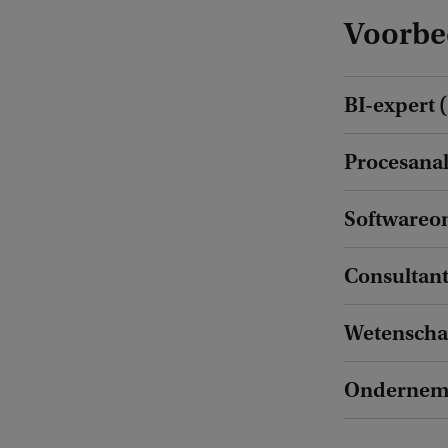
Voorbee
BI-expert 
Procesanal
Softwareo
Consultan
Wetenscha
Ondernem