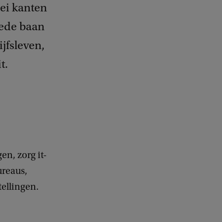
ei kanten
goede baan
jfsleven,
t.
n, zorg it-
ureaus,
ellingen.