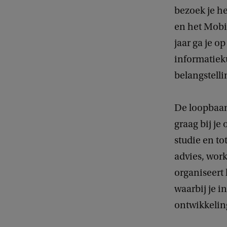
bezoek je he
en het Mobil
jaar ga je 
informatieku
belangstelli
De loopbaan
graag bij je
studie en to
advies, wor
organiseert 
waarbij je i
ontwikkelin